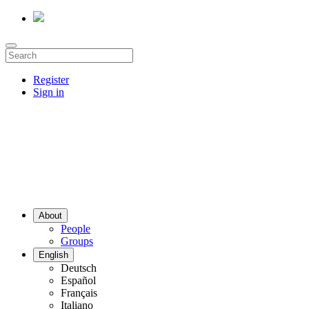
Register
Sign in
About
People
Groups
English
Deutsch
Español
Français
Italiano