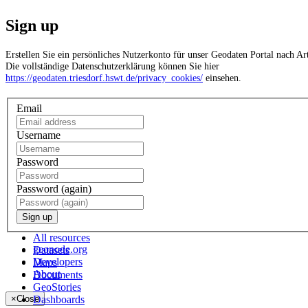
Sign up
Erstellen Sie ein persönliches Nutzerkonto für unser Geodaten Portal nach
Die vollständige Datenschutzerklärung können Sie hier
https://geodaten.triesdorf.hswt.de/privacy_cookies/
einsehen.
Email
Username
Password
Password (again)
Sign up
All resources
geonode.org
Datasets
Developers
Maps
About
Documents
GeoStories
Dashboards
×
Close